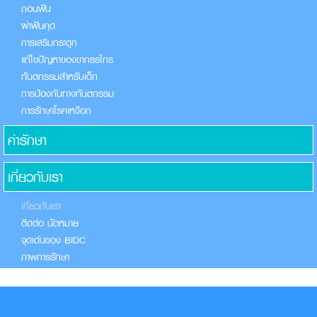
ถอนฟัน
ผ่าฟันคุด
การเสริมกระดูก
แก้ไขปัญหาของขากรรไกร
ทันตกรรมสำหรับเด็ก
การป้องกันทางทันตกรรม
การรักษาโรคเหงือก
ค่ารักษา
เกี่ยวกับเรา
เกี่ยวกับเรา
ติดต่อ นัดหมาย
จุดเด่นของ BIDC
ภาพการรักษา