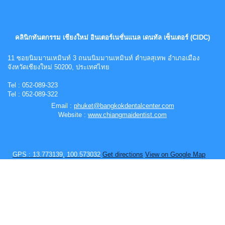
คลินิกทันตกรรม เชียงใหม่ อินเตอร์เนชั่นแนล เดนทัล เซ็นเตอร์ (CIDC)
11 ซอยนิมมานเหมินท์ 3 ถนนนิมมานเหมินท์ ตำบลสุเทพ อำเภอเมือง
จังหวัดเชียงใหม่ 50200, ประเทศไทย
Tel : 052-089-323
Tel : 052-089-322
Email :
phuket@bangkokdentalcenter.com
Website :
www.chiangmaidentist.com
GPS : 13.773139, 100.573032
Get directions
View on Google Map