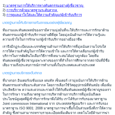
1)
มาตรฐานการให้บริการทางทันตกรรมอย่างผู้เชี่ยวชาญ
2)
การบริการด้วยมาตรฐานระดับสากล
3)
การดูแลเอาใจใส่และให้ความสำคัญแก่ผู้เข้ารับบริการ
มาตรฐานการให้บริการทางทันตกรรมอย่างผู้เชี่ยวชาญ
ทีมงานและทันตแพทย์ของเรามีความมุ่งมั่นที่จะให้บริการและการรักษาด้าน
ทันตกรรมแก่ผู้เข้ารับบริการอย่างดีที่สุด โดยมุ่งเน้นด้านการให้ความรู้และ
ความเข้าใจในการรักษาแก่ผู้เข้ารับบริการอย่างมืออาชีพ
เราจึงมีกฏระเบียบและบรรทัดฐานด้านการให้บริการที่มุ่งเน้นความโปร่งใส
การให้ความสำคัญในการให้ความเข้าใจ และการให้ทางเลือกแก่ผู้เข้ารับ
บริการในการตัดสินใจเลือกวิธีการที่เหมาะสมได้อย่างถูกต้อง โดยทีม
ทันตแพทย์ผู้เชี่ยวชาญเฉพาะทางของเราที่สำเร็จการศึกษาจากสถาบันที่มีชื่อ
เสียง รวมถึงประสบการณ์การทำงานทั้งในประเทศและต่างประเทศ
มาตรฐานการบริการระดับสากล
ที่บางกอก อินเตอร์เนชั่นแนล เดนทัล เซ็นเตอร์ เรามุ่งเน้นการให้บริการด้าน
ทันตกรรมเท่าเทียมระดับสากล โดยการเลือกใช้วัสดุอุปกรณ์ที่ทันสมัย เพื่อเพิ่ม
ประสิทธิภาพ ความสะดวกและรวดเร็วให้กับทีมทันตแพทย์ผู้เชี่ยวชาญของเรา
ในการรักษา รวมถึงมาตรฐานการบริหารด้านการบริการที่มุ่งเน้นถึงผล
ประโยชน์สูงสุดที่ผู้เข้ารับการรักษาพึงได้รับ เราได้รับการรับรองมาตราฐาน
Joint commisison International จาก ประเทสสหรัฐอเมริกา และการรับรอง
มาตราฐาน ISO 9001: 2008 มาตรฐานการฆ่าเชื้อก็เป็นส่วนหนึ่งที่เราให้ความ
สำคัญ ซึ่งท่านสามารถทราบรายละเอียดเพิ่มเติมจาก เทคโนโลยีด้านการฆ่า