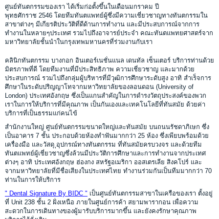
ศูนย์ทันตกรรมของเรา ได้เริ่มก่อตั้งขึ้นในเดือนมกราคม ปี
พุทธศักราช 2546 โดยทีมทันตแพทย์ผู้ซึ่งมีความเชี่ยวชาญทางทันตกรรมใน
สาขาต่างๆ มีเกียรติประวัติที่ดีด้านการทำงาน และมีประสบการณ์จากการ
ทำงานในหลายๆประเทศ รวมไปถึงอาจารย์ประจำ คณะทันตแพทยศาสตร์จาก
มหาวิทยาลัยชั้นนำในกรุงเทพมหานครที่ร่วมงานกับเรา
คลินิกทันตกรรม บางกอก อินเตอร์เนชั่นแนล เดนทัล เซ็นเตอร์ บริการท่านด้วย
มิตรภาพที่ดี โดยทีมงานที่มีประสิทธิภาพ ความเชี่ยวชาญ และมากด้วย
ประสบการณ์ รวมไปถึงกลุ่มผู้บริหารที่มีวุฒิการศึกษาระดับสูง อาทิ สำเร็จการ
ศึกษาในระดับปริญญาโทจากมหาวิทยาลัยของลอนดอน (University of
London) ประเทศอังกฤษ ซึ่งเป็นแกนสำคัญในการดำรงวัตถุประสงค์ของพวก
เราในการให้บริการที่มีคุณภาพ เป็นกันเองและเทคโนโลยีที่ทันสมัย ด้วยค่า
บริการที่เป็นธรรมแก่คนไข้
สำนักงานใหญ่ ศูนย์ทันตกรรมขนาดใหญ่และทันสมัย บนถนนรัชดาภิเษก ซึ่ง
เป็นอาคาร 7 ชั้น ประกอบด้วยห้องทำฟันมากกว่า 25 ห้อง ซึ่งเพียบพร้อมด้วย
เครื่องมือ และวัสดุ ุอุปกรณ์ทางทันตกรรม ที่ทันสมัยครบวงจร และด้วยทีม
ทันตแพทย์ผู้เชี่ยวชาญซึ่งล้วนมีประวัติการศึกษาและการทำงานจากประเทศ
ต่างๆ อาทิ ประเทศอังกฤษ ฮ่องกง สหรัฐอเมริกา ออสเตรเลีย สิงคโปร์ และ
จากมหาวิทยาลัยที่มีชื่อเสียงในประเทศไทย ทำงานร่วมกันเป็นทีมมากกว่า 70
ท่านในการให้บริการ
" Dental Signature By BIDC "
เป็นศูนย์ทันตกรรมสาขาในเครือของเรา ตั้งอยู่
ที่ Unit 238 ชั้น 2 ฝั่งเหนือ ภายในศูนย์การค้า สยามพารากอน เพื่อความ
สะดวกในการเดินทางของผู้มารับบริการมากขึ้น และยังคงรักษาคุณภาพ