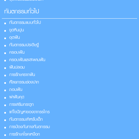
ทันตกรรมทั่วไป
ทันตกรรมแบบทั่วไป
ขูดหินปูน
อุดฟัน
ทันตกรรมประดิษฐ์
ครอบฟัน
ครอบฟันและสะพานฟัน
ฟันปลอม
การรักษารากฟัน
ศัลยกรรมช่องปาก
ถอนฟัน
ผ่าฟันคุด
การเสริมกระดูก
แก้ไขปัญหาของขากรรไกร
ทันตกรรมสำหรับเด็ก
การป้องกันทางทันตกรรม
การรักษาโรคเหงือก